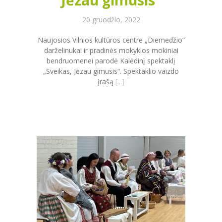
Jėzau gimusis“
20 gruodžio, 2022
Naujosios Vilnios kultūros centre „Diemedžio“
darželinukai ir pradinės mokyklos mokiniai
bendruomenei parodė Kalėdinį spektaklį
„Sveikas, Jėzau gimusis“. Spektaklio vaizdo
įrašą
[...]