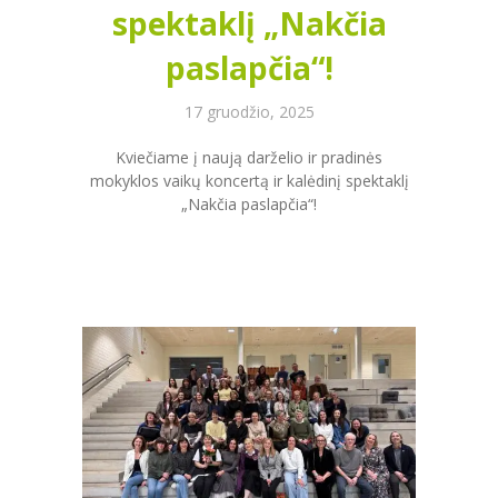
spektaklį „Nakčia
paslapčia“!
17 gruodžio, 2025
Kviečiame į naują darželio ir pradinės
mokyklos vaikų koncertą ir kalėdinį spektaklį
„Nakčia paslapčia“!