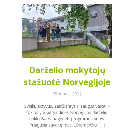
Darželio mokytojų
stažuotė Norvegijoje
05 liepos, 2022
Sveiki, aktyvūs, žaidžiantys ir saugūs vaikai –
tokios yra pagrindinės Norvegijos darželių
tinklo Barnehagenett programos sritys.
Praėjusią savaitę mes, „Diemedžio“
[...]