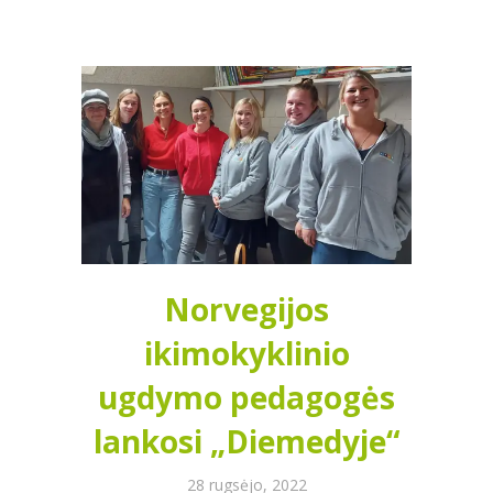
Norvegijos
ikimokyklinio
ugdymo pedagogės
lankosi „Diemedyje“
28 rugsėjo, 2022