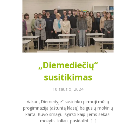
„Diemediečių“
susitikimas
10 sausio, 2024
Vakar „Diemedyje“ susirinko pirmoji mūsų
progimnaziją (aštuntą klasę) baigusių mokinių
karta. Buvo smagu išgirsti kaip jiems sekasi
mokytis toliau, pasidalinti
[...]