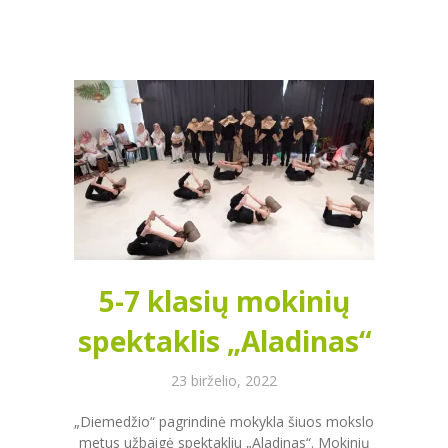
5-7 klasių mokinių
spektaklis „Aladinas“
23 birželio, 2022
„Diemedžio“ pagrindinė mokykla šiuos mokslo
metus užbaigė spektakliu „Aladinas“. Mokinių