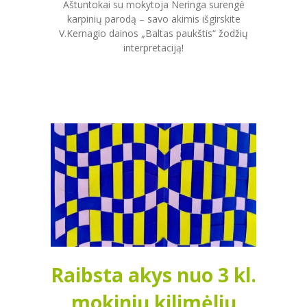
Aštuntokai su mokytoja Neringa surengė
karpinių parodą – savo akimis išgirskite
V.Kernagio dainos „Baltas paukštis“ žodžių
interpretaciją!
Raibsta akys nuo 3 kl.
mokinių kilimėlių