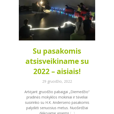
Su pasakomis
atsisveikiname su
2022 – aisiais!
29 gruodžio, 2022
Artėjant gruodžio pabaigai „Diemedžio“
pradinės mokyklos mokiniai ir tėveliai
susirinko su H.K. Anderseno pasakomis
palydėti senuosius metus. Nuoširdžiai
dėkojame visiems
[...]