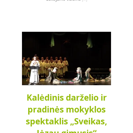
Kalėdinis darželio ir
pradinės mokyklos
spektaklis „Sveikas,