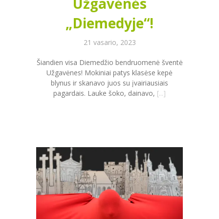
Užgavėnės
„Diemedyje“!
21 vasario, 2023
Šiandien visa Diemedžio bendruomenė šventė
Užgavėnes! Mokiniai patys klasėse kepė
blynus ir skanavo juos su įvairiausiais
pagardais. Lauke šoko, dainavo,
[...]