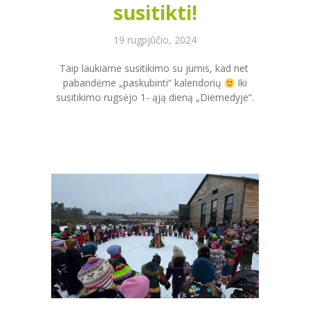
susitikti!
19 rugpjūčio, 2024
Taip laukiame susitikimo su jumis, kad net
pabandėme „paskubinti“ kalendorių
Iki
susitikimo rugsėjo 1- ąją dieną „Diemedyje“.