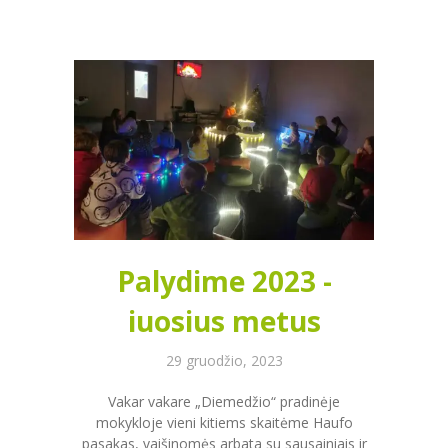
Palydime 2023 -
iuosius metus
29 gruodžio, 2023
Vakar vakare „Diemedžio“ pradinėje
mokykloje vieni kitiems skaitėme Haufo
pasakas, vaišinomės arbata su sausainiais ir