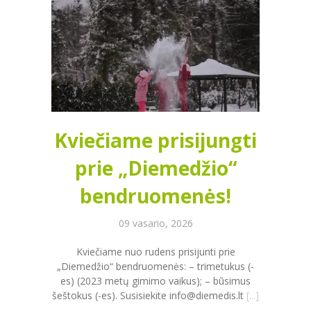
PRADINĖ MOKYKLA
-- PRADINUKO DIENA
-- MOKYKLOS APLINKA
-- MAITINIMAS
-- MOKYMOSI PASIEKIMAI
Kviečiame prisijungti
-- DOKUMENTAI
prie „Diemedžio“
-- KAINA
bendruomenės!
PAGRINDINĖ MOKYKLA
09 vasario, 2026
-- MOKINIO DIENA
Kviečiame nuo rudens prisijunti prie
„Diemedžio“ bendruomenės: – trimetukus (-
-- MOKYKLOS APLINKA
es) (2023 metų gimimo vaikus); – būsimus
šeštokus (-es). Susisiekite info@diemedis.lt
[...]
-- MAITINIMAS