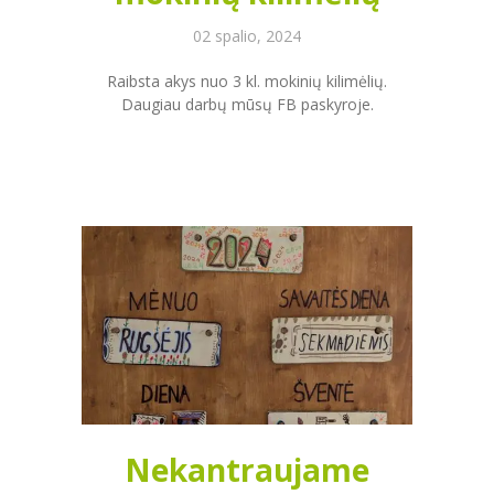
02 spalio, 2024
Raibsta akys nuo 3 kl. mokinių kilimėlių.
Daugiau darbų mūsų FB paskyroje.
Nekantraujame