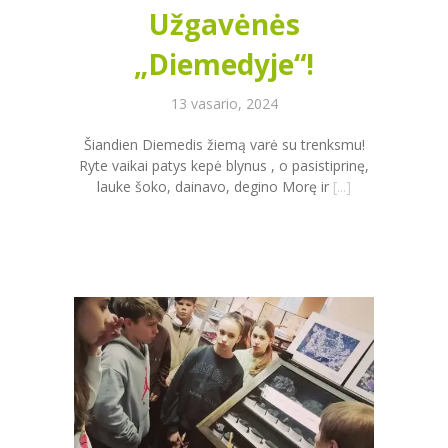
Užgavėnės
„Diemedyje“!
13 vasario, 2024
Šiandien Diemedis žiemą varė su trenksmu!
Ryte vaikai patys kepė blynus , o pasistiprinę,
lauke šoko, dainavo, degino Morę ir
[...]