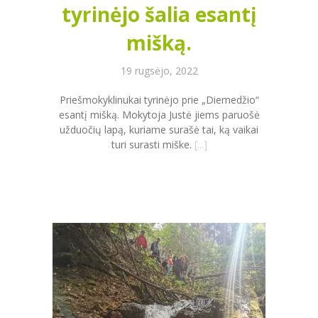
tyrinėjo šalia esantį
mišką.
19 rugsėjo, 2022
Priešmokyklinukai tyrinėjo prie „Diemedžio“
esantį mišką. Mokytoja Justė jiems paruošė
užduočių lapą, kuriame surašė tai, ką vaikai
turi surasti miške.
[...]