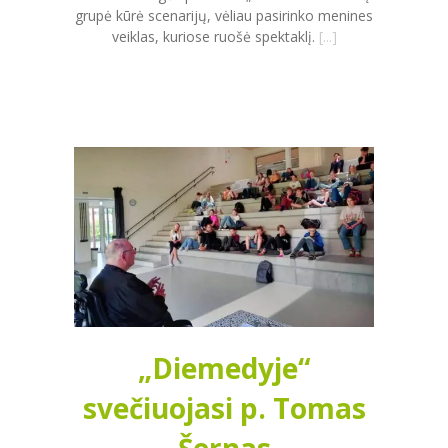
grupė kūrė scenarijų, vėliau pasirinko menines
veiklas, kuriose ruošė spektaklį.
[...]
„Diemedyje“
svečiuojasi p. Tomas
Šernas