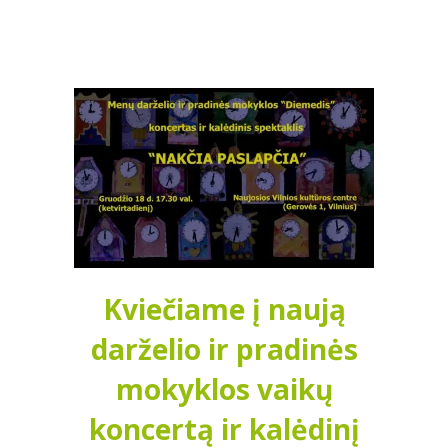
-- MOKYMOSI PASIEKIMAI
-- DOKUMENTAI
-- KAINA
PARAMA
KONTAKTAI
EN
Kviečiame į naują
darželio ir pradinės
mokyklos vaikų
koncertą ir kalėdinį