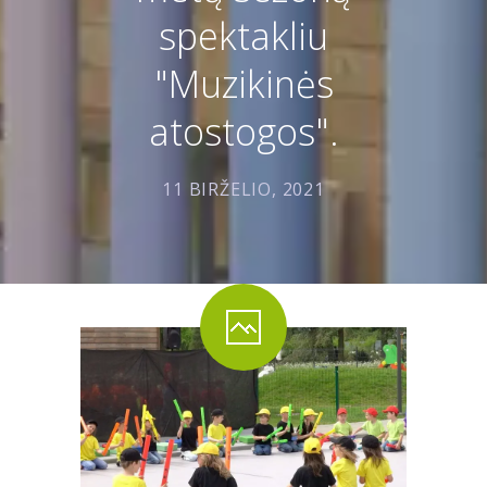
PRADINĖ MOKYKLA
spektakliu
-- PRADINUKO DIENA
"Muzikinės
-- MOKYKLOS APLINKA
atostogos".
-- MAITINIMAS
11 BIRŽELIO, 2021
-- MOKYMOSI PASIEKIMAI
-- DOKUMENTAI
-- KAINA
PAGRINDINĖ MOKYKLA
-- MOKINIO DIENA
-- MOKYKLOS APLINKA
-- MAITINIMAS