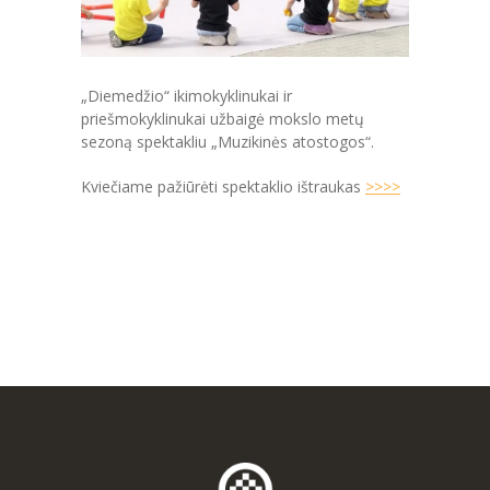
-- MOKYMOSI PASIEKIMAI
-- DOKUMENTAI
„Diemedžio“ ikimokyklinukai ir
-- KAINA
priešmokyklinukai užbaigė mokslo metų
sezoną spektakliu „Muzikinės atostogos“.
PARAMA
Kviečiame pažiūrėti spektaklio ištraukas
>>>>
KONTAKTAI
EN