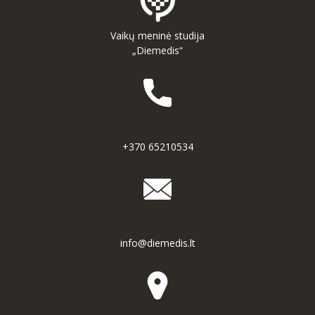
Vaikų meninė studija
„Diemedis“
+370 65210534
info@diemedis.lt