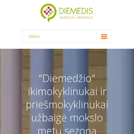
Menu
NAUJIENOS
DARŽELIS
-- DARŽELINUKO DIENA
"Diemedžio"
-- DARŽELIO APLINKA
ikimokyklinukai ir
-- MAITINIMAS
priešmokyklinukai
-- DOKUMENTAI
užbaigė mokslo
-- KAINA
metų sezoną