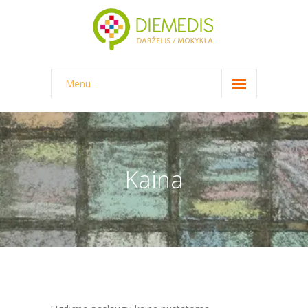
Menu
NAUJIENOS
DARŽELIS
-- DARŽELINUKO DIENA
Kaina
-- DARŽELIO APLINKA
-- MAITINIMAS
-- DOKUMENTAI
-- KAINA