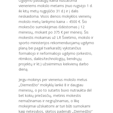
Ugdymo paslaugų kaina nustatoma
PRADINĖ MOKYKLA
vieneriems mokslo metams (nuo rugsėjo 1 d.
iki kitų metų rugpjūčio 31 d.) ir į dalis
-- PRADINUKO DIENA
neskaidoma. Visos dienos mokyklos vienerių
mokslo metų lankymo kaina – 4500 €. Šio
-- MOKYKLOS APLINKA
mokesčio sumokėjimas išdėstomas į 12
mėnesių, mokant po 375 € per mėnesį. Šis
-- MAITINIMAS
mokestis mokamas už LR Švietimo, mokslo ir
sporto ministerijos rekomenduojamą ugdymo
-- MOKYMOSI PASIEKIMAI
planą bei pagal tvarkaraštį vykstančius
formaliojo ir neformaliojo ugdymo (orkestro,
-- DOKUMENTAI
ritmikos, dailės/technologijų, bendrųjų
projektų ir kt.) užsiėmimus kiekvieną darbo
-- KAINA
dieną.
PAGRINDINĖ MOKYKLA
Jeigu mokinys per vienerius mokslo metus
„Diemedžio“ mokyklą lankė 8 ir daugiau
-- MOKINIO DIENA
mėnesių, o po to sutartis buvo nutraukta dėl
bet kokių priežasčių, metinis mokestis
-- MOKYKLOS APLINKA
nemažinamas ir negrąžinamas, o likę
mokėjimai užskaitomi ar turi būti sumokami
-- MAITINIMAS
kaip netesybos, skirtos padengti „Diemedžio“