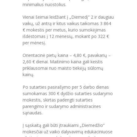
minimalius nuostolius.
-- MOKYMOSI PASIEKIMAI
Vienai šeimai leidžiant į „Diemedį“ 2 ir daugiau
-- DOKUMENTAI
vaikų, už antrą ir kitus vaikus taikomas 3 864
€ mokestis per metus, kurio sumokėjimas
-- KAINA
išdėstomas į 12 mėnesių, mokant po 322 €
per mėnesį.
PARAMA
Orientacinė pietų kaina – 4,80 €, pavakarių –
KONTAKTAI
2,60 € dienai. Maitinimo kaina gali keistis
priklausomai nuo maisto tiekėjų siūlomų
EN
kainų.
Po sutarties pasirašymo per 5 darbo dienas
sumokamas 300 € dydžio sutarties sudarymo
mokestis, skirtas padengti sutarties
parengimo ir sudarymo administracines
sąnaudas.
Į sąskaitą gali būti įtraukiami „Diemedžio“
mokesčiai už vaiko dalyvavimą edukaciniuose