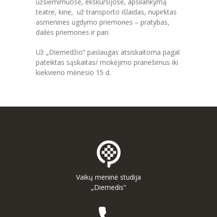
užsiėmimuose, ekskursijose, apsilankymą
teatre, kine, už transporto išlaidas, nupirktas
asmenines ugdymo priemones – pratybas,
dailės priemones ir pan.
Už „Diemedžio“ paslaugas atsiskaitoma pagal
pateiktas sąskaitas/ mokėjimo pranešimus iki
kiekvieno mėnesio 15 d.
Vaikų meninė studija
„Diemedis“