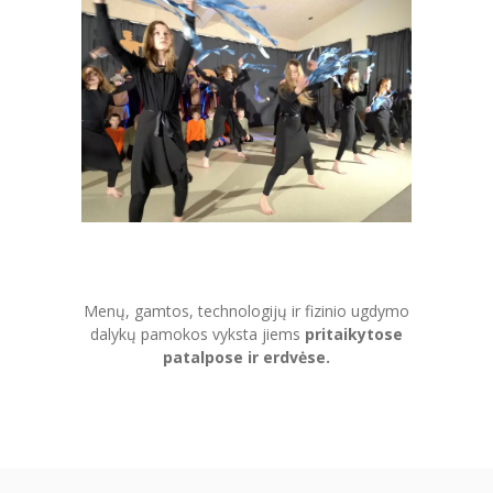
PRADINĖ MOKYKLA
-- PRADINUKO DIENA
-- MOKYKLOS APLINKA
-- MAITINIMAS
-- MOKYMOSI PASIEKIMAI
-- DOKUMENTAI
-- KAINA
Menų, gamtos, technologijų ir fizinio ugdymo
dalykų pamokos vyksta jiems
pritaikytose
PAGRINDINĖ MOKYKLA
patalpose ir erdvėse.
-- MOKINIO DIENA
-- MOKYKLOS APLINKA
-- MAITINIMAS