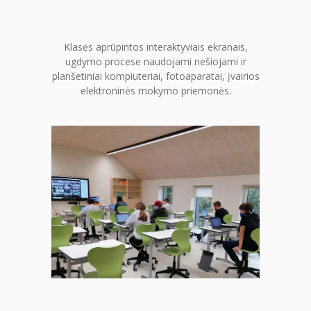
-- MOKYMOSI PASIEKIMAI
-- DOKUMENTAI
Klasės aprūpintos interaktyviais ekranais,
ugdymo procese naudojami nešiojami ir
-- KAINA
planšetiniai kompiuteriai, fotoaparatai, įvairios
elektroninės mokymo priemonės.
PARAMA
KONTAKTAI
EN