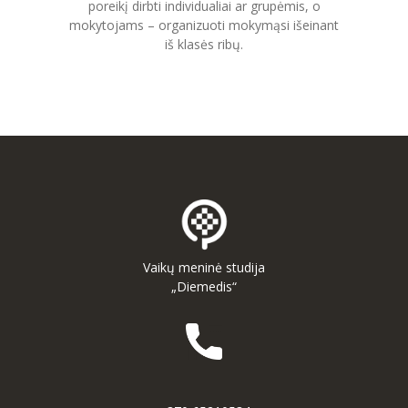
poreikį dirbti individualiai ar grupėmis, o
mokytojams – organizuoti mokymąsi išeinant
iš klasės ribų.
Vaikų meninė studija
„Diemedis“