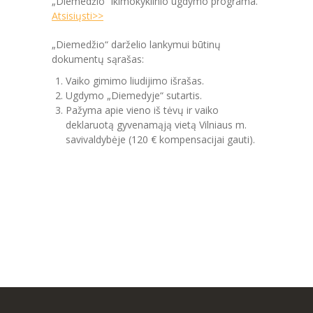
„Diemedžio“ ikimokyklinio ugdymo programa.
PRADINĖ MOKYKLA
Atsisiųsti>>
-- PRADINUKO DIENA
„Diemedžio“ darželio lankymui būtinų
dokumentų sąrašas:
-- MOKYKLOS APLINKA
Vaiko gimimo liudijimo išrašas.
-- MAITINIMAS
Ugdymo „Diemedyje“ sutartis.
Pažyma apie vieno iš tėvų ir vaiko
-- MOKYMOSI PASIEKIMAI
deklaruotą gyvenamąją vietą Vilniaus m.
savivaldybėje (120 € kompensacijai gauti).
-- DOKUMENTAI
-- KAINA
PAGRINDINĖ MOKYKLA
-- MOKINIO DIENA
-- MOKYKLOS APLINKA
-- MAITINIMAS