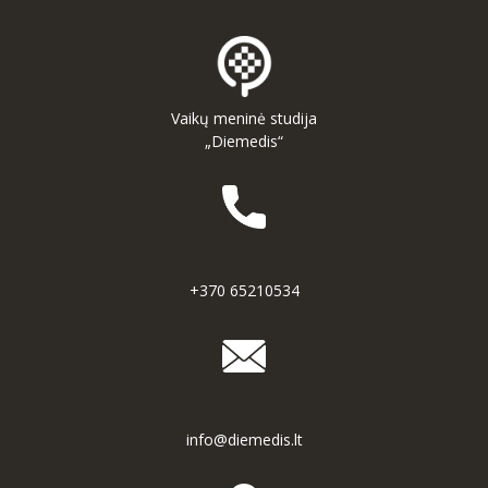
-- MOKYMOSI PASIEKIMAI
-- DOKUMENTAI
-- KAINA
Vaikų meninė studija
„Diemedis“
PARAMA
KONTAKTAI
EN
+370 65210534
info@diemedis.lt