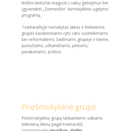
leidžia lanksčiai reaguoti į vaikų gebėjimus bei
įgyvendinti „Diemedžio“ ikimokyklinio ugdymo
programą.
Tvarkaraštyje numatytas laikas ir kiekvienos
grupės kasdieniniams ryto rato susirinkimams
bei neformaliems žaidimams grupėje ir kieme,
pusryčiams, užkandžiams, pietums,
pavakariams, poilsiui.
Priešmokyklinė grupė
Priešmokyklinę grupę lankantiems vaikams
kiekvieną dieną pagal tvarkaraštį
organizuojami
muzikos, dailės,