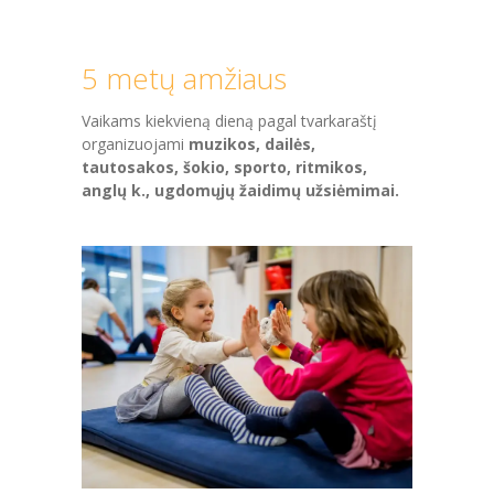
-- MOKYMOSI PASIEKIMAI
5 metų amžiaus
-- DOKUMENTAI
-- KAINA
Vaikams kiekvieną dieną pagal tvarkaraštį
organizuojami
muzikos, dailės,
PARAMA
tautosakos, šokio, sporto, ritmikos,
anglų k., ugdomųjų žaidimų užsiėmimai.
KONTAKTAI
EN