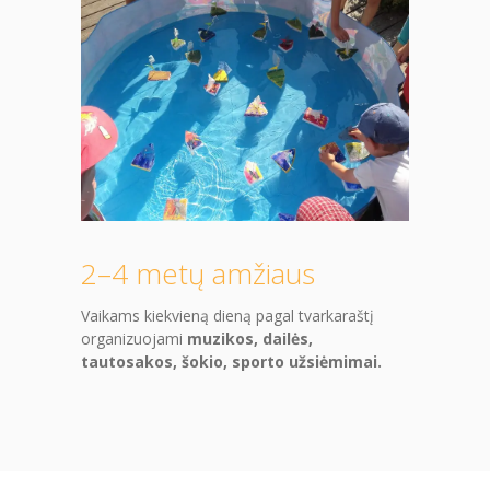
PRADINĖ MOKYKLA
-- PRADINUKO DIENA
-- MOKYKLOS APLINKA
-- MAITINIMAS
-- MOKYMOSI PASIEKIMAI
-- DOKUMENTAI
2–4 metų amžiaus
-- KAINA
Vaikams kiekvieną dieną pagal tvarkaraštį
PAGRINDINĖ MOKYKLA
organizuojami
muzikos, dailės,
tautosakos, šokio, sporto užsiėmimai.
-- MOKINIO DIENA
-- MOKYKLOS APLINKA
-- MAITINIMAS