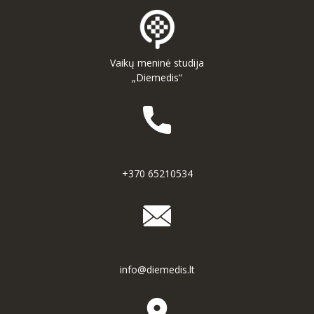
Vaikų meninė studija
„Diemedis“
+370 65210534
info@diemedis.lt