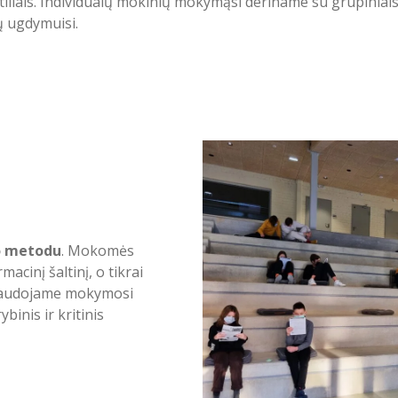
iliais. Individualų mokinių mokymąsi deriname su grupiniai
ų ugdymuisi.
o metodu
. Mokomės
macinį šaltinį, o tikrai
i naudojame mokymosi
inis ir kritinis