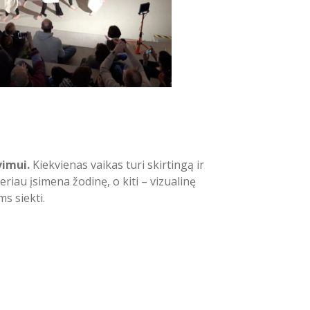
vimui.
Kiekvienas vaikas turi skirtingą ir
riau įsimena žodinę, o kiti – vizualinę
s siekti.