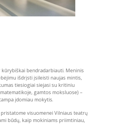
r kūrybiškai bendradarbiauti. Meninis
mu išdrįsti įsileisti naujas mintis,
mas tiesiogiai siejasi su kritiniu
 matematikoje, gamtos moksluose) –
 tampa įdomiau mokytis.
s pristatome visuomenei Vilniaus teatrų
ami būdų, kaip mokiniams priimtiniau,