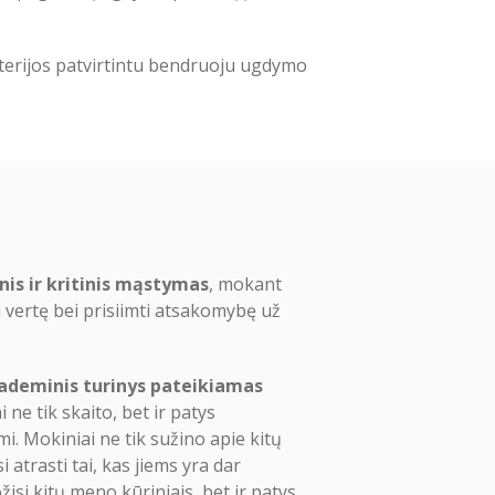
terijos patvirtintu bendruoju ugdymo
is ir kritinis mąstymas
, mokant
 vertę bei prisiimti atsakomybę už
ademinis turinys pateikiamas
 ne tik skaito, bet ir patys
mi. Mokiniai ne tik sužino apie kitų
 atrasti tai, kas jiems yra dar
žisi kitų meno kūriniais, bet ir patys