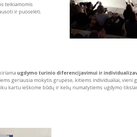
os teikiamomis
usoti ir puoselėti.
kiriama
ugdymo turinio diferencijavimui ir individualiza
ems geriausia mokytis grupėse, kitiems individualiai, vieni ge
vaiku kartu ieškome būdų ir kelių numatytiems ugdymo tikslam