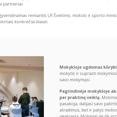
 partneriai.
yvendinamas remiantis LR Švietimo, mokslo ir sporto minis
irtais konkrečiai klasei.
Mokykloje ugdomas kūrybin
mokytis ir suprasti mokymosi
savo mokymąsi.
Pagrindinėje mokykloje ak
per praktinę veiklą.
Mokiniai
pasakoja, dalijasi savo patirti
atradimus, bet ir patys mokosi
neatrasta. Mokiniai ne tik gro