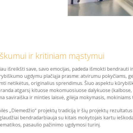
kumui ir kritiniam mąstymui
au išreikšti save, savo emocijas, padeda išmokti bendrauti i
rybiškumo ugdymu plačiąja prasme: atvirumu pokyčiams, gebėji
mti netikėtus, originalius sprendimus. Šiuo aspektu kūrybišku
randa atgarsį kituose mokomuosiuose dalykuose (kalbose,
 saviraiška ir minties laisvė, gilėja mokymasis, mokiniams
lės „Diemedžio“ projektų tradiciją ir šių projektų rezultatu
laudžiai bendradarbiauja su kitais mokytojais kartu ieškod
atematikos, pasaulio pažinimo ugdymosi turinį.