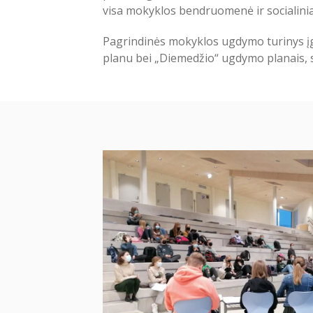
visa mokyklos bendruomenė ir socialiniai
Pagrindinės mokyklos ugdymo turinys įg
planu bei „Diemedžio“ ugdymo planais, sk