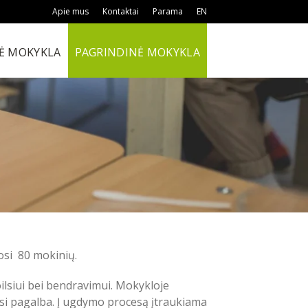
Apie mus
Kontaktai
Parama
EN
Ė MOKYKLA
PAGRINDINĖ MOKYKLA
kosi 80 mokinių.
ilsiui bei bendravimui. Mokykloje
si pagalba. Į ugdymo procesą įtraukiama