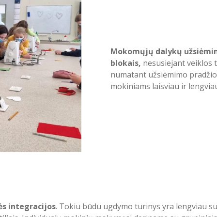
Mokomųjų dalykų užsiėmima
blokais,
nesusiejant veiklos
numatant užsiėmimo pradžios i
mokiniams laisviau ir lengvia
s integracijos
. Tokiu būdu ugdymo turinys yra lengviau s