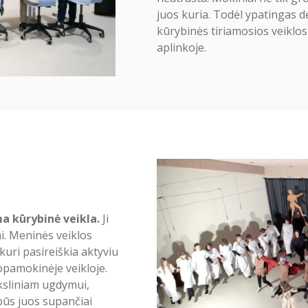
juos kuria. Todėl ypatingas 
kūrybinės tiriamosios veiklo
aplinkoje.
a kūrybinė veikla.
Ji
. Meninės veiklos
uri pasireiškia aktyviu
opamokinėje veikloje.
sliniam ugdymui,
rbūs juos supančiai