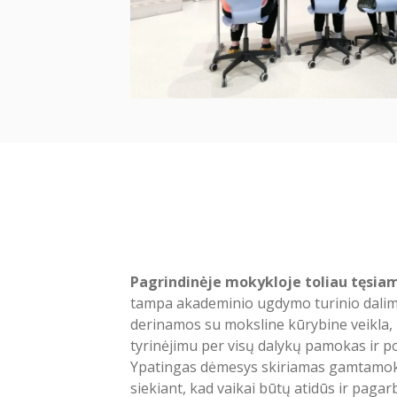
Pagrindinėje mokykloje toliau tęsiam
tampa akademinio ugdymo turinio dalimi
derinamos su moksline kūrybine veikla, k
tyrinėjimu per visų dalykų pamokas ir p
Ypatingas dėmesys skiriamas gamtamok
siekiant, kad vaikai būtų atidūs ir paga