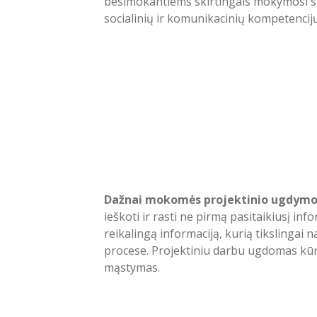
besimokantiems skirtingais mokymosi st
socialinių ir komunikacinių kompetencij
Dažnai mokomės projektinio ugdym
ieškoti ir rasti ne pirmą pasitaikiusį infor
reikalingą informaciją, kurią tikslinga
procese. Projektiniu darbu ugdomas kūryb
mąstymas.