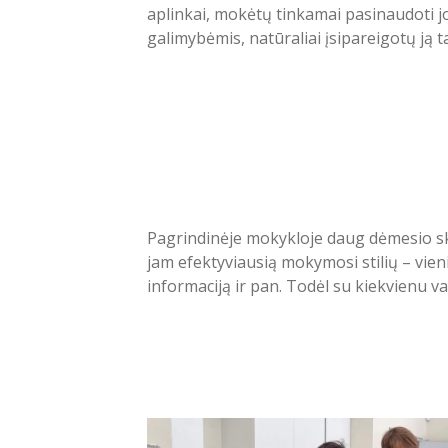
aplinkai, mokėtų tinkamai pasinaudoti j
galimybėmis, natūraliai įsipareigotų ją ta
Pagrindinėje mokykloje daug dėmesio s
jam efektyviausią mokymosi stilių – vieni
informaciją ir pan. Todėl su kiekvienu 