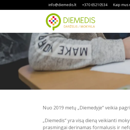
info@diemedis.lt
+370 65210534
Kaip mus r
Nuo 2019 metų „Diemedyje“ veikia pagr
„Diemedis“ yra visą dieną veikianti moky
prasmingai derinamas formalusis ir nef