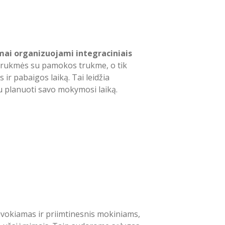
i organizuojami integraciniais
 trukmės su pamokos trukme, o tik
r pabaigos laiką. Tai leidžia
u planuoti savo mokymosi laiką.
uvokiamas ir priimtinesnis mokiniams,