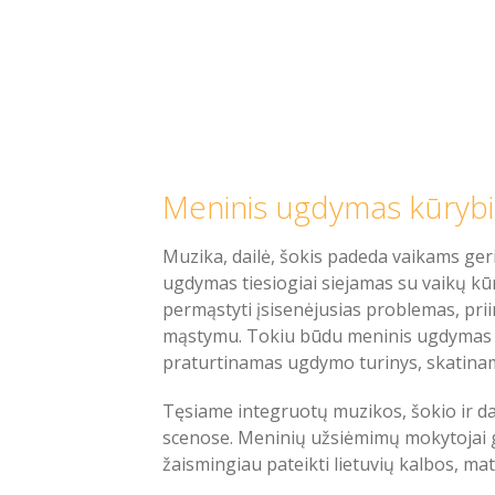
Meninis ugdymas kūrybiš
Muzika, dailė, šokis padeda vaikams geri
ugdymas tiesiogiai siejamas su vaikų kū
permąstyti įsisenėjusias problemas, prii
mąstymu. Tokiu būdu meninis ugdymas 
praturtinamas ugdymo turinys, skatinama
Tęsiame integruotų muzikos, šokio ir dai
scenose. Meninių užsiėmimų mokytojai g
žaismingiau pateikti lietuvių kalbos, m