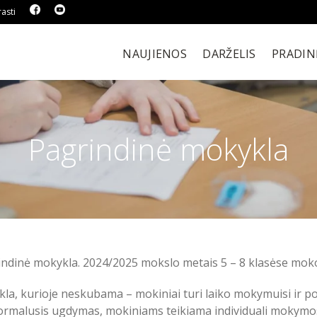
asti
NAUJIENOS
DARŽELIS
PRADIN
Pagrindinė mokykla
indinė mokykla. 2024/2025 mokslo metais 5 – 8 klasėse mo
kla, kurioje neskubama – mokiniai turi laiko mokymuisi ir po
ormalusis ugdymas, mokiniams teikiama individuali mokymo