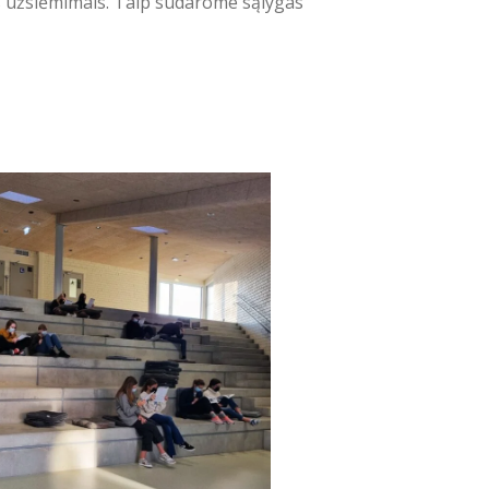
s užsiėmimais. Taip sudarome sąlygas