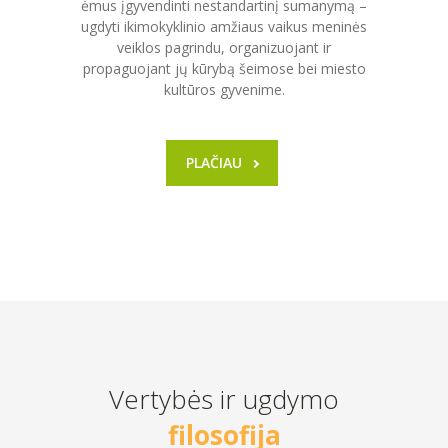
ėmus įgyvendinti nestandartinį sumanymą –
-- MOKYMOSI PASIEKIMAI
ugdyti ikimokyklinio amžiaus vaikus meninės
veiklos pagrindu, organizuojant ir
-- DOKUMENTAI
propaguojant jų kūrybą šeimose bei miesto
kultūros gyvenime.
-- KAINA
PARAMA
PLAČIAU
KONTAKTAI
EN
Vertybės ir ugdymo
filosofija