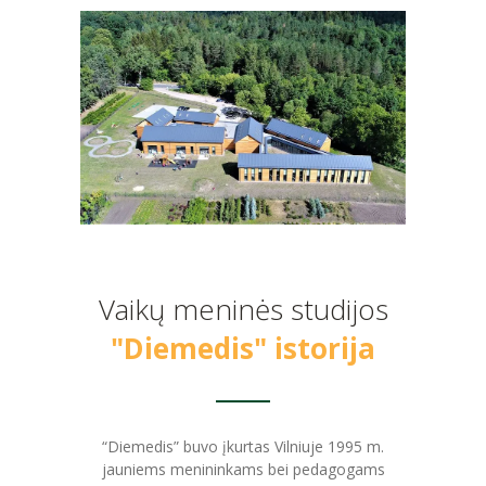
PRADINĖ MOKYKLA
-- PRADINUKO DIENA
-- MOKYKLOS APLINKA
-- MAITINIMAS
-- MOKYMOSI PASIEKIMAI
-- DOKUMENTAI
-- KAINA
Vaikų meninės studijos
PAGRINDINĖ MOKYKLA
"Diemedis" istorija
-- MOKINIO DIENA
-- MOKYKLOS APLINKA
“Diemedis” buvo įkurtas Vilniuje 1995 m.
-- MAITINIMAS
jauniems menininkams bei pedagogams