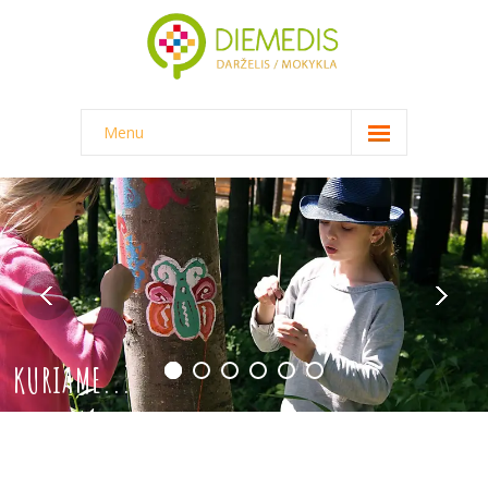
Menu
NAUJIENOS
DARŽELIS
-- DARŽELINUKO DIENA
-- DARŽELIO APLINKA
-- MAITINIMAS
KURIAME...
-- DOKUMENTAI
-- KAINA