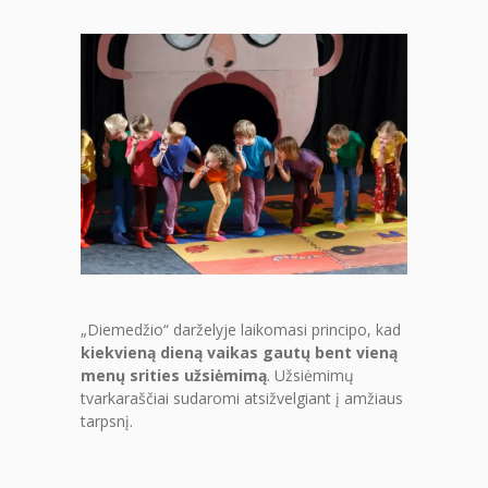
-- MOKYMOSI PASIEKIMAI
-- DOKUMENTAI
-- KAINA
PARAMA
KONTAKTAI
EN
„Diemedžio“ darželyje laikomasi principo, kad
kiekvieną dieną vaikas gautų bent vieną
menų srities užsiėmimą
. Užsiėmimų
tvarkaraščiai sudaromi atsižvelgiant į amžiaus
tarpsnį.