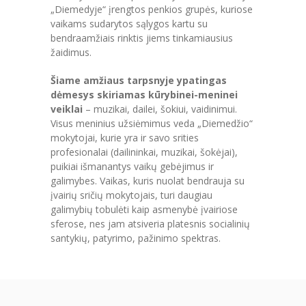
PRADINĖ MOKYKLA
„Diemedyje“ įrengtos penkios grupės, kuriose
vaikams sudarytos sąlygos kartu su
-- PRADINUKO DIENA
bendraamžiais rinktis jiems tinkamiausius
žaidimus.
-- MOKYKLOS APLINKA
Šiame amžiaus tarpsnyje ypatingas
-- MAITINIMAS
dėmesys skiriamas kūrybinei-meninei
veiklai
– muzikai, dailei, šokiui, vaidinimui.
-- MOKYMOSI PASIEKIMAI
Visus meninius užsiėmimus veda „Diemedžio“
mokytojai, kurie yra ir savo srities
-- DOKUMENTAI
profesionalai (dailininkai, muzikai, šokėjai),
puikiai išmanantys vaikų gebėjimus ir
-- KAINA
galimybes. Vaikas, kuris nuolat bendrauja su
įvairių sričių mokytojais, turi daugiau
PAGRINDINĖ MOKYKLA
galimybių tobulėti kaip asmenybė įvairiose
sferose, nes jam atsiveria platesnis socialinių
-- MOKINIO DIENA
santykių, patyrimo, pažinimo spektras.
-- MOKYKLOS APLINKA
-- MAITINIMAS