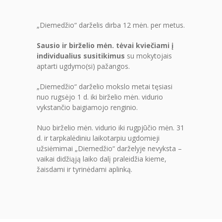
„Diemedžio“ darželis dirba 12 mėn. per metus.
Sausio ir birželio mėn. tėvai kviečiami į
individualius susitikimus
su mokytojais
aptarti ugdymo(si) pažangos.
„Diemedžio“ darželio mokslo metai tęsiasi
nuo rugsėjo 1 d. iki birželio mėn. vidurio
vykstančio baigiamojo renginio.
Nuo birželio mėn. vidurio iki rugpjūčio mėn. 31
d. ir tarpkalėdiniu laikotarpiu ugdomieji
užsiėmimai „Diemedžio“ darželyje nevyksta –
vaikai didžiąją laiko dalį praleidžia kieme,
žaisdami ir tyrinėdami aplinką.