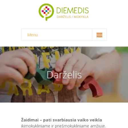
Menu
NAUJIENOS
DARŽELIS
-- DARŽELINUKO DIENA
Darželis
-- DARŽELIO APLINKA
-- MAITINIMAS
-- DOKUMENTAI
-- KAINA
Žaidimai – pati svarbiausia vaiko veikla
ikimokykliniame ir priešmokykliniame amžiuje.