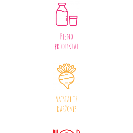
PRADINĖ MOKYKLA
-- PRADINUKO DIENA
-- MOKYKLOS APLINKA
Pieno
-- MAITINIMAS
produktai
-- MOKYMOSI PASIEKIMAI
-- DOKUMENTAI
-- KAINA
PAGRINDINĖ MOKYKLA
Vaisiai ir
-- MOKINIO DIENA
daržovės
-- MOKYKLOS APLINKA
-- MAITINIMAS