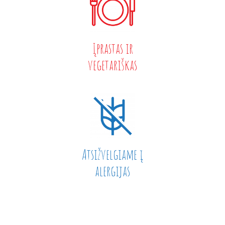
-- MOKYMOSI PASIEKIMAI
-- DOKUMENTAI
Įprastas ir
-- KAINA
vegetariškas
PARAMA
KONTAKTAI
EN
Atsižvelgiame į
alergijas