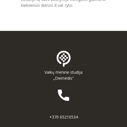
kiekvienos dienos 8 val. ryto.
Vaikų meninė studija
„Diemedis“
+370 65210534