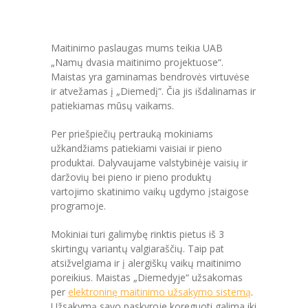
Maitinimo paslaugas mums teikia UAB
„Namų dvasia maitinimo projektuose“.
Maistas yra gaminamas bendrovės virtuvėse
ir atvežamas į „Diemedį“. Čia jis išdalinamas ir
patiekiamas mūsų vaikams.
Per priešpiečių pertrauką mokiniams
užkandžiams patiekiami vaisiai ir pieno
produktai. Dalyvaujame valstybinėje vaisių ir
daržovių bei pieno ir pieno produktų
vartojimo skatinimo vaikų ugdymo įstaigose
programoje.
Mokiniai turi galimybę rinktis pietus iš 3
skirtingų variantų valgiaraščių. Taip pat
atsižvelgiama ir į alergiškų vaikų maitinimo
poreikius. Maistas „Diemedyje“ užsakomas
per
elektroninę maitinimo užsakymo sistemą
.
Užsakymą savo paskyroje koreguoti galima iki