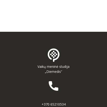
-- MOKYMOSI PASIEKIMAI
-- DOKUMENTAI
-- KAINA
PARAMA
KONTAKTAI
EN
Vaikų meninė studija
„Diemedis“
+370 65210534