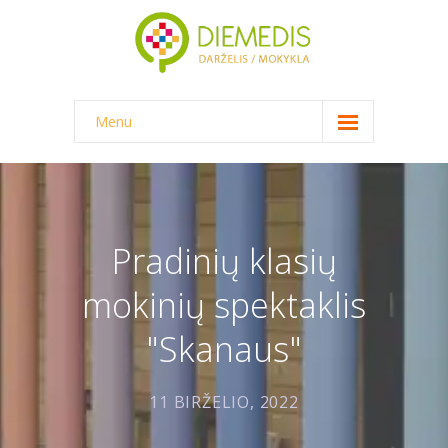
Menu
NAUJIENOS
DARŽELIS
-- DARŽELINUKO DIENA
Pradinių klasių
-- DARŽELIO APLINKA
mokinių spektaklis
-- MAITINIMAS
"Skanaus"
-- DOKUMENTAI
11 BIRŽELIO, 2022
-- KAINA