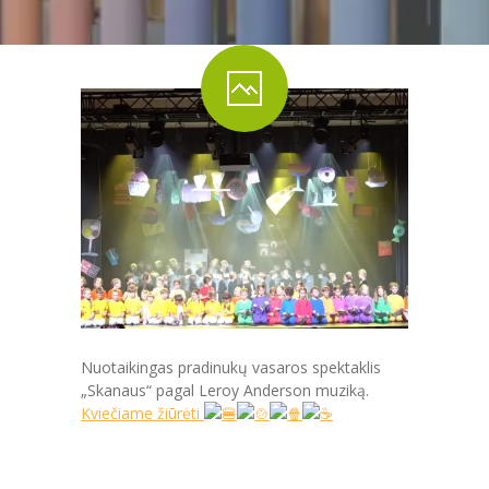
PRADINĖ MOKYKLA
-- PRADINUKO DIENA
-- MOKYKLOS APLINKA
-- MAITINIMAS
-- MOKYMOSI PASIEKIMAI
-- DOKUMENTAI
-- KAINA
PAGRINDINĖ MOKYKLA
Nuotaikingas pradinukų vasaros spektaklis
-- MOKINIO DIENA
„Skanaus“ pagal Leroy Anderson muziką.
Kviečiame žiūrėti
-- MOKYKLOS APLINKA
-- MAITINIMAS