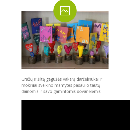
PRADINĖ MOKYKLA
-- PRADINUKO DIENA
-- MOKYKLOS APLINKA
-- MAITINIMAS
-- MOKYMOSI PASIEKIMAI
-- DOKUMENTAI
-- KAINA
Gražų ir šiltą gegužės vakarą darželinukai ir
mokiniai sveikino mamytes pasaulio tautų
PAGRINDINĖ MOKYKLA
dainomis ir savo gamintomis dovanėlėmis.
-- MOKINIO DIENA
-- MOKYKLOS APLINKA
-- MAITINIMAS