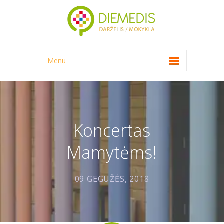
Menu
NAUJIENOS
DARŽELIS
-- DARŽELINUKO DIENA
Koncertas
-- DARŽELIO APLINKA
Mamytėms!
-- MAITINIMAS
09 GEGUŽĖS, 2018
-- DOKUMENTAI
-- KAINA