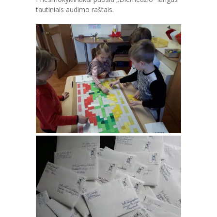
tautiniais audimo raštais.
-- MOKYMOSI PASIEKIMAI
-- DOKUMENTAI
-- KAINA
PARAMA
KONTAKTAI
EN