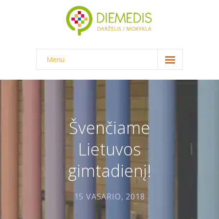
Menu
NAUJIENOS
DARŽELIS
-- DARŽELINUKO DIENA
Švenčiame
-- DARŽELIO APLINKA
Lietuvos
-- MAITINIMAS
gimtadienį!
-- DOKUMENTAI
15 VASARIO, 2018
-- KAINA