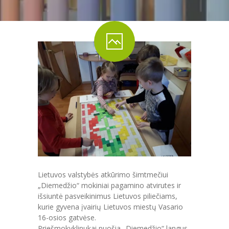
PRADINĖ MOKYKLA
-- PRADINUKO DIENA
-- MOKYKLOS APLINKA
-- MAITINIMAS
-- MOKYMOSI PASIEKIMAI
-- DOKUMENTAI
-- KAINA
PAGRINDINĖ MOKYKLA
Lietuvos valstybės atkūrimo šimtmečiui
-- MOKINIO DIENA
„Diemedžio“ mokiniai pagamino atvirutes ir
išsiuntė pasveikinimus Lietuvos piliečiams,
-- MOKYKLOS APLINKA
kurie gyvena įvairių Lietuvos miestų Vasario
16-osios gatvėse.
-- MAITINIMAS
Priešmokyklinukai puošia „Diemedžio“ langus