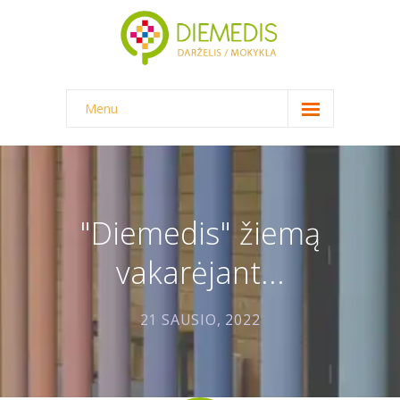
Menu
NAUJIENOS
DARŽELIS
"Diemedis" žiemą
-- DARŽELINUKO DIENA
-- DARŽELIO APLINKA
vakarėjant...
-- MAITINIMAS
21 SAUSIO, 2022
-- DOKUMENTAI
-- KAINA