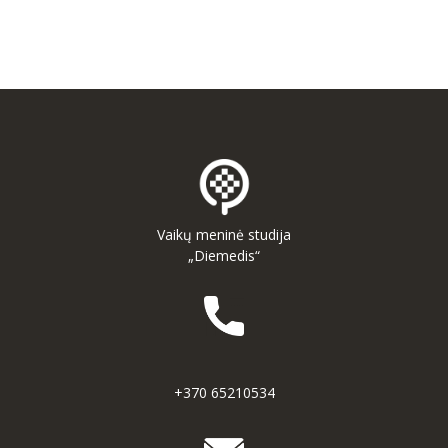
-- MOKYMOSI PASIEKIMAI
-- DOKUMENTAI
-- KAINA
PARAMA
KONTAKTAI
EN
Vaikų meninė studija
„Diemedis“
+370 65210534