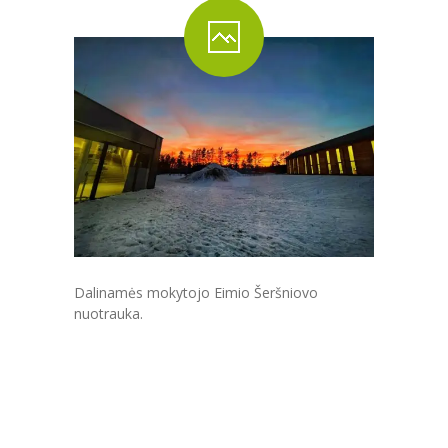
PRADINĖ MOKYKLA
-- PRADINUKO DIENA
-- MOKYKLOS APLINKA
-- MAITINIMAS
-- MOKYMOSI PASIEKIMAI
-- DOKUMENTAI
-- KAINA
Dalinamės mokytojo Eimio Šeršniovo
PAGRINDINĖ MOKYKLA
nuotrauka.
-- MOKINIO DIENA
-- MOKYKLOS APLINKA
-- MAITINIMAS