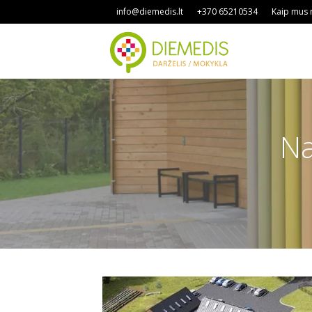
info@diemedis.lt
+370 65210534
Kaip mus r
Na