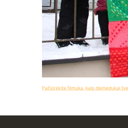
Pažiūrėkite filmuką, kaip diemedukai šv