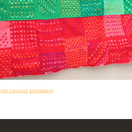
entė Lietuvos gimtadienį!