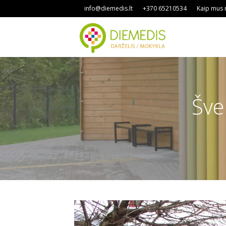
info@diemedis.lt
+370 65210534
Kaip mus r
Šve