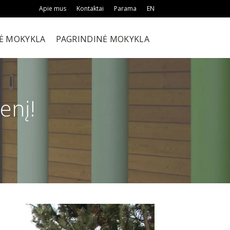
Apie mus
Kontaktai
Parama
EN
Ė MOKYKLA
PAGRINDINĖ MOKYKLA
enį!