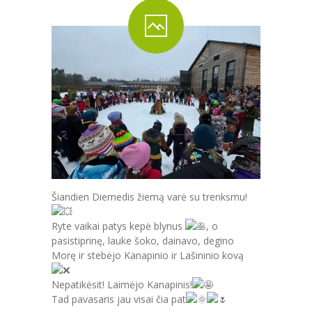
PRADINĖ MOKYKLA
-- PRADINUKO DIENA
-- MOKYKLOS APLINKA
-- MAITINIMAS
-- MOKYMOSI PASIEKIMAI
-- DOKUMENTAI
-- KAINA
Šiandien Diemedis žiemą varė su trenksmu!
PAGRINDINĖ MOKYKLA
Ryte vaikai patys kepė blynus
, o
pasistiprinę, lauke šoko, dainavo, degino
-- MOKINIO DIENA
Morę ir stebėjo Kanapinio ir Lašininio kovą
-- MOKYKLOS APLINKA
Nepatikėsit! Laimėjo Kanapinis!
Tad pavasaris jau visai čia pat
-- MAITINIMAS