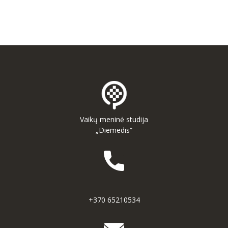
-- MOKYMOSI PASIEKIMAI
-- DOKUMENTAI
-- KAINA
PARAMA
KONTAKTAI
EN
Vaikų meninė studija
„Diemedis“
+370 65210534