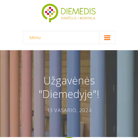
Menu
NAUJIENOS
DARŽELIS
-- DARŽELINUKO DIENA
Užgavėnės
-- DARŽELIO APLINKA
"Diemedyje"!
-- MAITINIMAS
13 VASARIO, 2024
-- DOKUMENTAI
-- KAINA